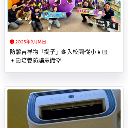
2025年9月16日
防騙吉祥物「提子」🍇入校園·從小👧🏻
👦🏻培養防騙意識💡