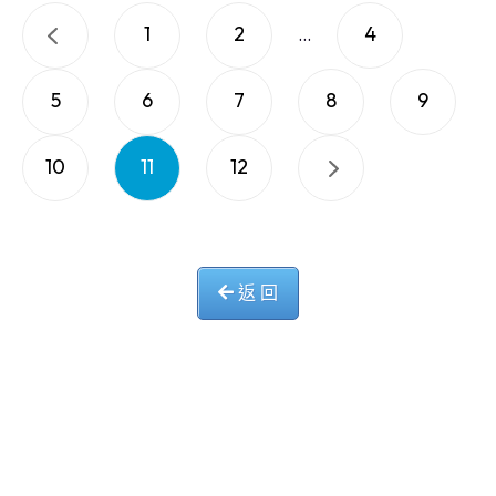
1
2
4
...
5
6
7
8
9
10
11
12
返 回
中華基督教會長洲堂錦江小學
長洲山頂道西一號