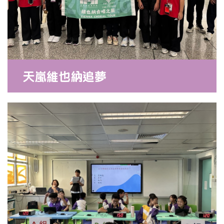
天嵐維也納追夢