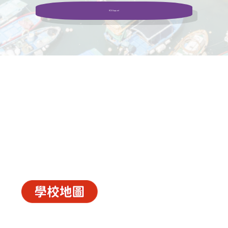
NCS Support
中華基督教會長洲堂錦江小學
長洲山頂道西一號
電話 : 2981 0435 傳真 : 2981 6341
電郵 :
info@ccckamkongsch.edu.hk
© 2026
C.C.C. Cheung Chau Church Kam Kong Primary