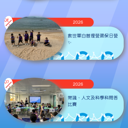
08
2026
07
救世軍白普理營環保日營
✨
07
2026
07
常識、人文及科學科問答
比賽