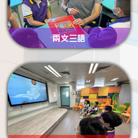
資優教
兩文三語
科學ST