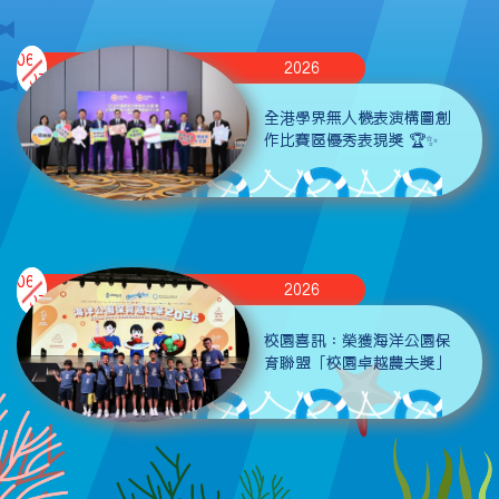
06
2026
07
全港學界無人機表演構圖創
作比賽區優秀表現獎 🏆✨
06
2026
07
校園喜訊：榮獲海洋公園保
育聯盟「校園卓越農夫獎」