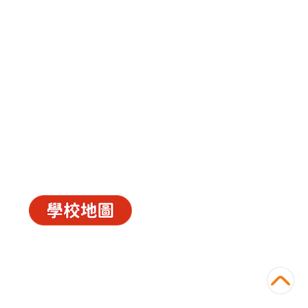
中華基督教會長洲堂錦江小學
長洲山頂道西一號
電話 : 2981 0435 傳真 : 2981 6341
電郵 :
info@ccckamkongsch.edu.hk
© 2026
C.C.C. Cheung Chau Church Kam Kong
Primary School
Powered by
‧
教育傳媒集團
GoodSchool.hk