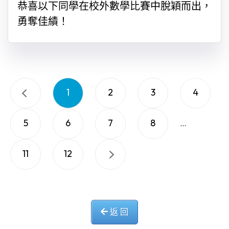
恭喜以下同學在校外數學比賽中脫穎而出，
勇奪佳績！
1
2
3
4
5
6
7
8
...
11
12
返 回