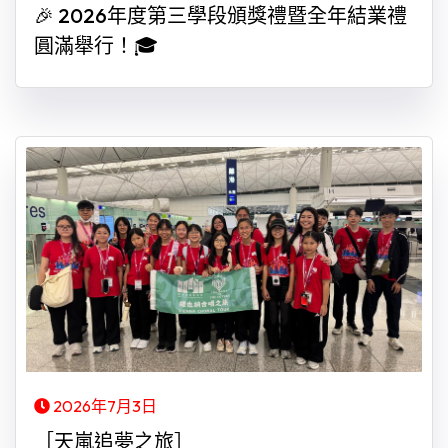
🎉 2026年度第三學段頒獎禮暨全年結業禮
圓滿舉行！🎓
2026年7月3日
［天嵐追夢之旅］