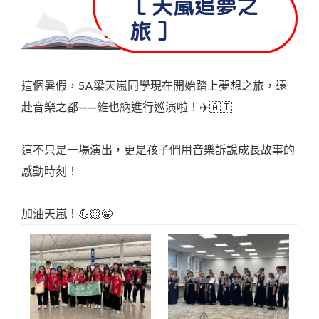
［天嵐追夢之
旅］
這個暑假，5A梁天嵐同學現在開始踏上夢想之旅，遠
赴音樂之都——維也納進行巡演啦！✈️🇦🇹
這不只是一場演出，更是孩子們用音樂訴說成長故事的
感動時刻！
加油天嵐！💪🏻😁