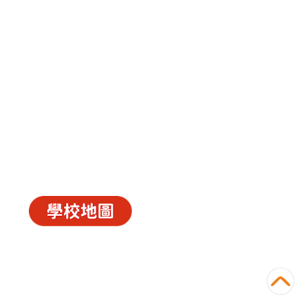
中華基督教會長洲堂錦江小學
長洲山頂道西一號
電話 : 2981 0435 傳真 : 2981 6341
電郵 :
info@ccckamkongsch.edu.hk
© 2026
C.C.C. Cheung Chau Church Kam Kong
Primary School
Powered by
‧
教育傳媒集團
GoodSchool.hk