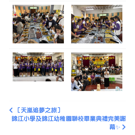
［天嵐追夢之旅］
錦江小學及錦江幼稚園聯校畢業典禮完美謝
幕✨