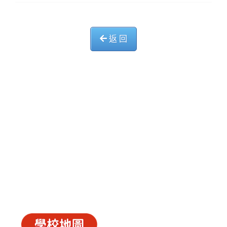
返 回
中華基督教會長洲堂錦江小學
長洲山頂道西一號
電話 : 2981 0435 傳真 : 2981 6341
電郵 :
info@ccckamkongsch.edu.hk