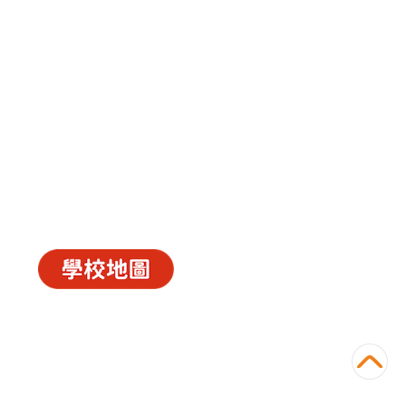
中華基督教會長洲堂錦江小學
長洲山頂道西一號
電話 : 2981 0435 傳真 : 2981 6341
電郵 :
info@ccckamkongsch.edu.hk
© 2026
C.C.C. Cheung Chau Church Kam Kong
Primary School
Powered by
‧
教育傳媒集團
GoodSchool.hk