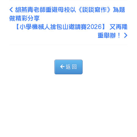
胡燕青老師重遊母校以《談談寫作》為題
做精彩分享
【小學機械人搶包山邀請賽2026】 又再隆
重舉辦！
返 回
中華基督教會長洲堂錦江小學
長洲山頂道西一號