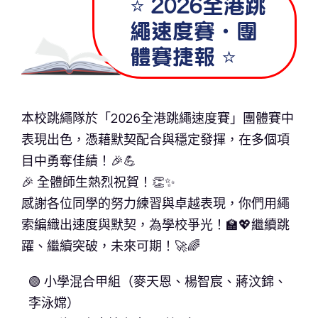
⭐ 2026全港跳
繩速度賽・團
體賽捷報 ⭐
本校跳繩隊於「2026全港跳繩速度賽」團體賽中
表現出色，憑藉默契配合與穩定發揮，在多個項
目中勇奪佳績！🎉💪
🎉 全體師生熱烈祝賀！👏✨
感謝各位同學的努力練習與卓越表現，你們用繩
索編織出速度與默契，為學校爭光！🏫💖繼續跳
躍、繼續突破，未來可期！🚀🌈
🟢 小學混合甲組（麥天恩、楊智宸、蔣汶錦、
李泳嫦）