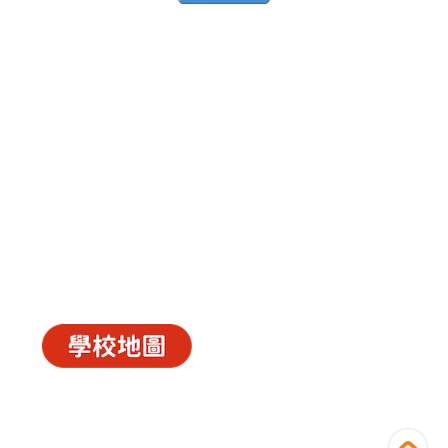
中華基督教會長洲堂錦江小學
長洲山頂道西一號
電話 : 2981 0435 傳真 : 2981 6341
電郵 :
info@ccckamkongsch.edu.hk
© 2026
C.C.C. Cheung Chau Church Kam Kong
Primary School
Powered by
‧
教育傳媒集團
GoodSchool.hk