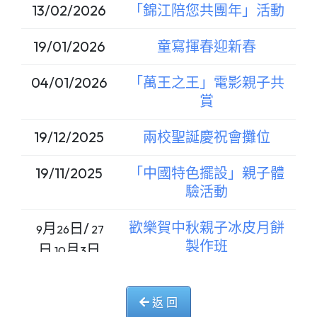
13/02/2026
「錦江陪您共團年」活動
19/01/2026
童寫揮春迎新春
04/01/2026
「萬王之王」電影親子共
賞
19/12/2025
兩校聖誕慶祝會攤位
19/11/2025
「中國特色擺設」親子體
驗活動
歡樂賀中秋親子冰皮月餅
月
日/
9
26
27
製作班
日
月
日
10
3
07/09/2025
錦創運動嘉年華會攤位
返 回