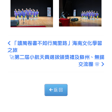
「讀萬卷書不如行萬里路」海南文化學習
之旅
🚀第二屆小航天員選拔頒獎禮及蘇州、無錫
交流團 🌸
返 回