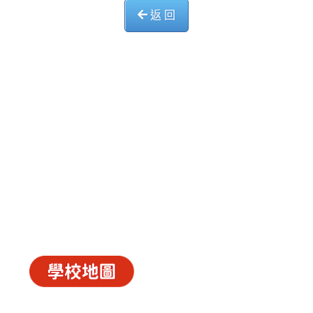
返 回
中華基督教會長洲堂錦江小學
長洲山頂道西一號
電話 : 2981 0435 傳真 : 2981 6341
電郵 :
info@ccckamkongsch.edu.hk
© 2026
C.C.C. Cheung Chau Church Kam Kong