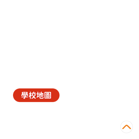
圖書
AA Power
IOS
Android
中華基督教會長洲堂錦江小學
長洲山頂道西一號
電話 : 2981 0435 傳真 : 2981 6341
電郵 :
info@ccckamkongsch.edu.hk
© 2026
C.C.C. Cheung Chau Church Kam Kong
Primary School
Powered by
‧
教育傳媒集團
GoodSchool.hk