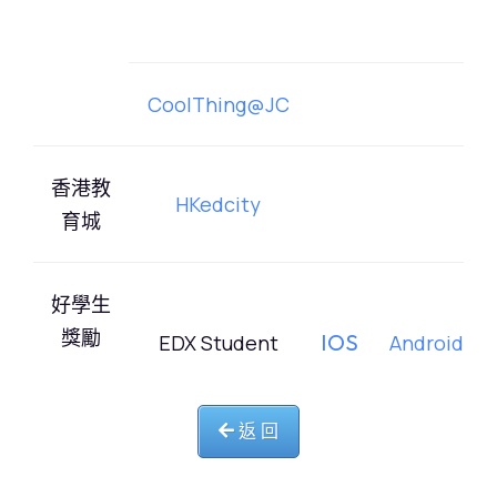
CoolThing@JC
香港教
HKedcity
育城
好學生
獎勵
IOS
EDX Student
Android
計劃
返 回
MySmartSTEAM
IOS
Android