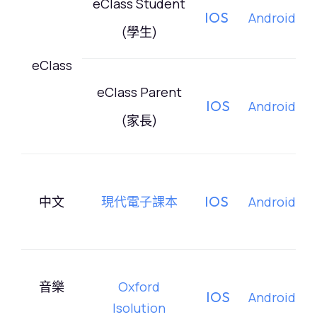
eClass Student
IOS
Android
(學生)
eClass
eClass Parent
IOS
Android
(家長)
IOS
中文
現代電子課本
Android
音樂
Oxford
IOS
Android
Isolution