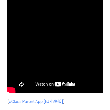
(
eClass Parent App [EJ 小學版]
)