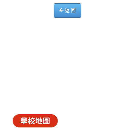
返 回
中華基督教會長洲堂錦江小學
長洲山頂道西一號
電話 : 2981 0435 傳真 : 2981 6341
電郵 :
info@ccckamkongsch.edu.hk
© 2026
C.C.C. Cheung Chau Church Kam Kong