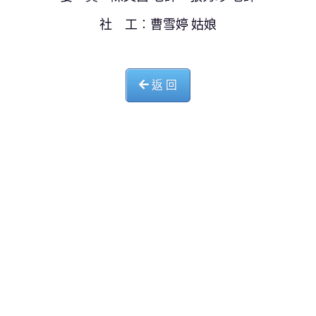
社 工︰曹雪婷 姑娘
返 回
中華基督教會長洲堂錦江小學
長洲山頂道西一號
電話 : 2981 0435 傳真 : 2981 6341
電郵 :
info@ccckamkongsch.edu.hk