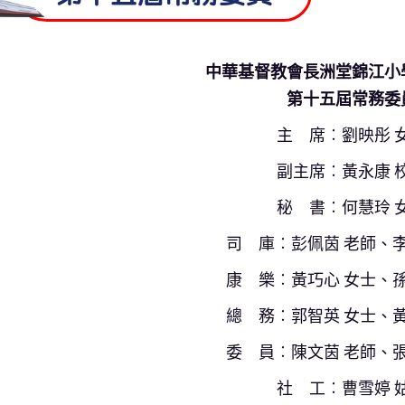
中華基督教會長洲堂錦江小
第十五屆常務委
主 席︰劉映彤 
副主席︰黃永康 
秘 書︰何慧玲 
司 庫︰彭佩茵 老師、李
康 樂︰黃巧心 女士、孫
總 務︰郭智英 女士、黃
委 員︰陳文茵 老師、張
社 工︰曹雪婷 