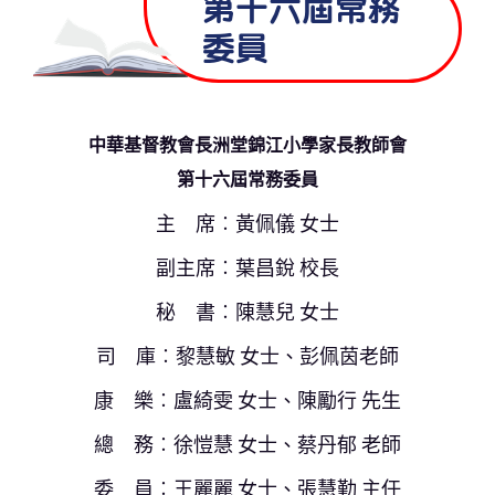
第十六屆常務
委員
中華基督教會長洲堂錦江小學家長教師會
第十六屆常務委員
主 席︰黃佩儀 女士
副主席︰葉昌銳 校長
秘 書︰陳慧兒 女士
司 庫︰黎慧敏 女士、彭佩茵老師
康 樂︰盧綺雯 女士、陳勵行 先生
總 務︰徐愷慧 女士、蔡丹郁 老師
委 員︰王麗麗 女士、張慧勤 主任