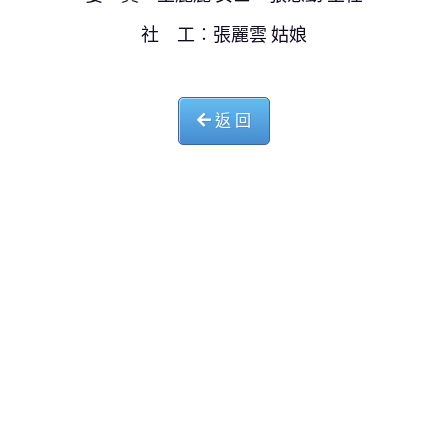
社 工︰張麗雲 姑娘
返 回
中華基督教會長洲堂錦江小學
長洲山頂道西一號
電話 : 2981 0435 傳真 : 2981 6341
電郵 :
info@ccckamkongsch.edu.hk