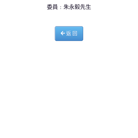
委員﹕朱永毅先生
返 回
中華基督教會長洲堂錦江小學
長洲山頂道西一號
電話 : 2981 0435 傳真 : 2981 6341
電郵 :
info@ccckamkongsch.edu.hk