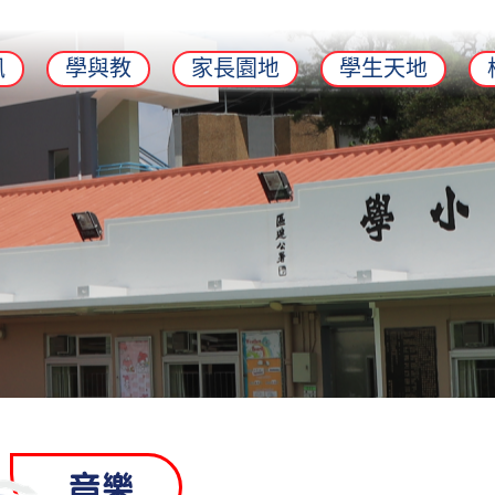
訊
學與教
家長園地
學生天地
音樂