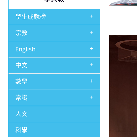
+
學生成就榜
+
宗教
+
English
+
中文
+
數學
+
常識
人文
科學