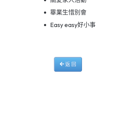
畢業生惜別會
Easy easy好小事
返 回
中華基督教會長洲堂錦江小學
長洲山頂道西一號