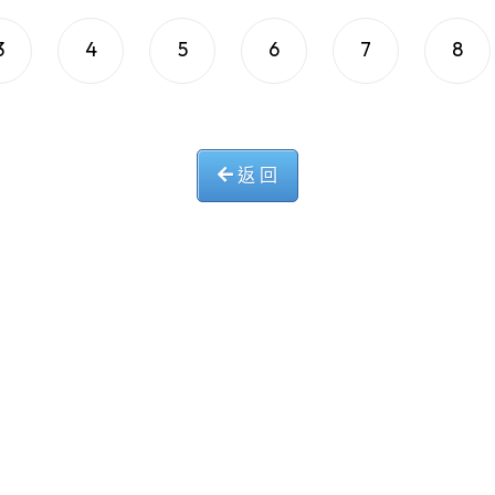
3
4
5
6
7
8
返 回