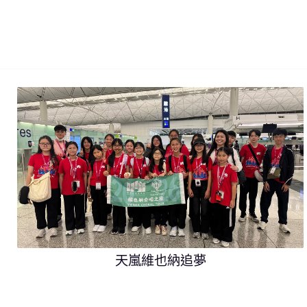
天嵐維也納追夢