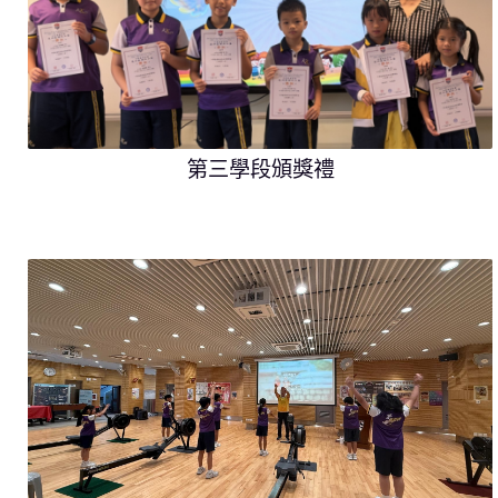
第三學段頒獎禮