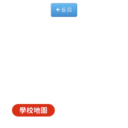
返 回
中華基督教會長洲堂錦江小學
長洲山頂道西一號
電話 : 2981 0435 傳真 : 2981 6341
電郵 :
info@ccckamkongsch.edu.hk
© 2026
C.C.C. Cheung Chau Church Kam Kong