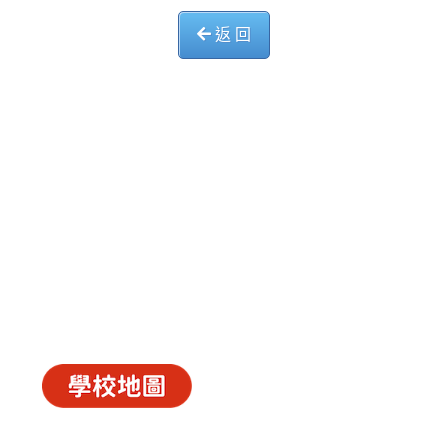
返 回
中華基督教會長洲堂錦江小學
長洲山頂道西一號
電話 : 2981 0435 傳真 : 2981 6341
電郵 :
info@ccckamkongsch.edu.hk
© 2026
C.C.C. Cheung Chau Church Kam Kong