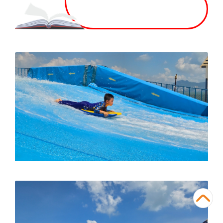
暑假衝浪班人氣爆
燈
共 17 張相片