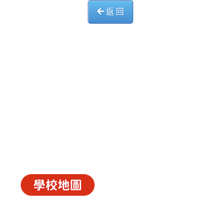
返 回
中華基督教會長洲堂錦江小學
長洲山頂道西一號
電話 : 2981 0435 傳真 : 2981 6341
電郵 :
info@ccckamkongsch.edu.hk
© 2026
C.C.C. Cheung Chau Church Kam Kong
Primary School