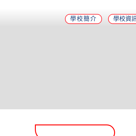
學校簡介
學校資
天嵐追夢音樂路