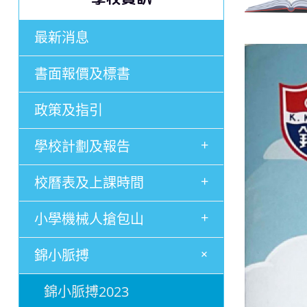
最新消息
書面報價及標書
政策及指引
+
學校計劃及報告
+
校曆表及上課時間
+
小學機械人搶包山
+
錦小脈搏
錦小脈搏2023