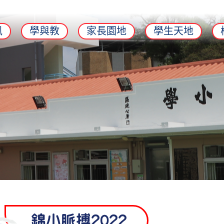
訊
學與教
家長園地
學生天地
錦小脈搏2022