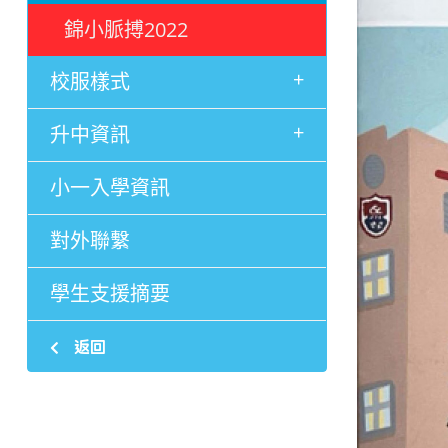
錦小脈搏2022
+
校服樣式
+
升中資訊
小一入學資訊
對外聯繫
學生支援摘要
返回