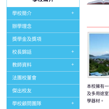
+
學校簡介
辦學理念
獎學金及獎項
+
校長錦話
+
教師資料
法團校董會
本校擁有一
傑出校友
及多用途室
學器材。
+
學校顧問團隊