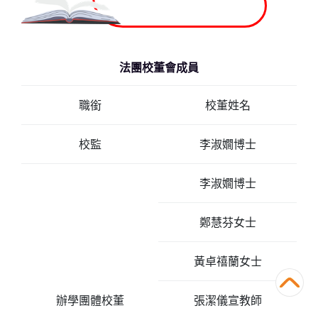
法團校董會
法團校董會成員
職銜
校董姓名
校監
李淑嫺博士
李淑嫺博士
鄭慧芬女士
黃卓禧蘭女士
辦學團體校董
張潔儀宣教師