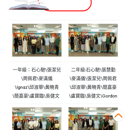
班級組
一年級：石心馳\張潔兒
二年級:石心馳\張慧勤
\周佩君\麥滿儀
\麥滿儀\張潔兒\周佩君
\Ignaz\邱淑華\黃曉青
\邱淑華\黃曉青\簡嘉豪
\簡嘉豪\盧寶臨\吳健文
\盧寶臨\吳健文\Gordon