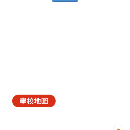
中華基督教會長洲堂錦江小學
長洲山頂道西一號
電話 : 2981 0435 傳真 : 2981 6341
電郵 :
info@ccckamkongsch.edu.hk
© 2026
C.C.C. Cheung Chau Church Kam Kong
Primary School
Powered by
‧
教育傳媒集團
GoodSchool.hk