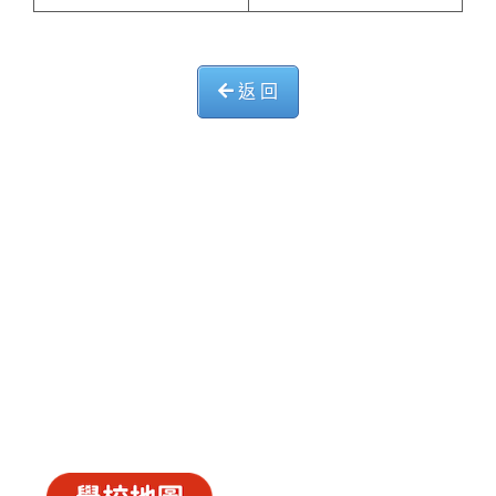
返 回
中華基督教會長洲堂錦江小學
長洲山頂道西一號
電話 : 2981 0435 傳真 : 2981 6341
電郵 :
info@ccckamkongsch.edu.hk