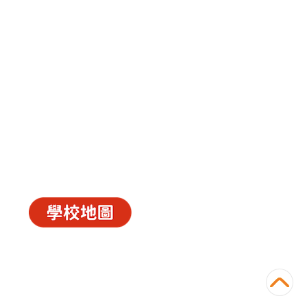
中華基督教會長洲堂錦江小學
長洲山頂道西一號
電話 : 2981 0435 傳真 : 2981 6341
電郵 :
info@ccckamkongsch.edu.hk
© 2026
C.C.C. Cheung Chau Church Kam Kong
Primary School
Powered by
‧
教育傳媒集團
GoodSchool.hk