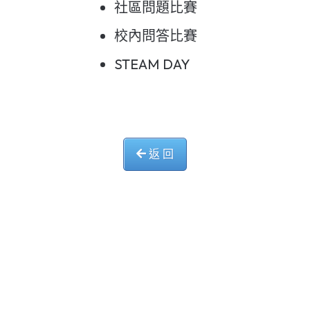
社區問題比賽
校內問答比賽
STEAM DAY
返 回
中華基督教會長洲堂錦江小學
長洲山頂道西一號