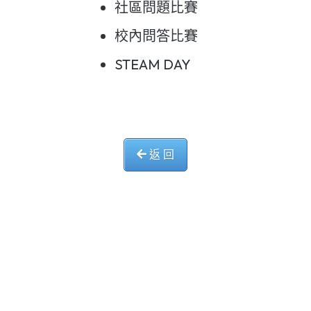
社區問題比賽
校內問答比賽
STEAM DAY
返 回
中華基督教會長洲堂錦江小學
長洲山頂道西一號