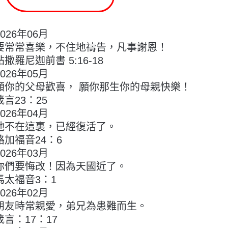
2026年06月
要常常喜樂，不住地禱告，凡事謝恩！
帖撒羅尼迦前書 5:16-18
2026年05月
願你的父母歡喜， 願你那生你的母親快樂！
箴言23：25
2026年04月
他不在這裏，已經復活了。
路加福音24：6
2026年03月
你們要悔改！因為天國近了。
馬太福音3：1
2026年02月
朋友時常親愛，弟兄為患難而生。
箴言：17：17