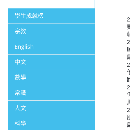
學生成就榜
宗教
English
中文
數學
常識
人文
科學