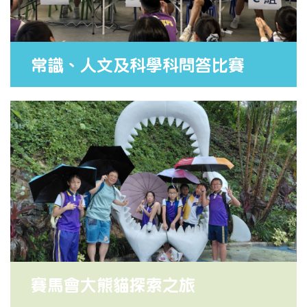
常識、人文及科學科問答比賽
賽馬會大熊貓探索之旅